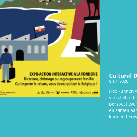
Cultural 
9 juni 2026
Hoe kunnen w
verschillende
perspectieve
en samen aan
kunnen bouwe