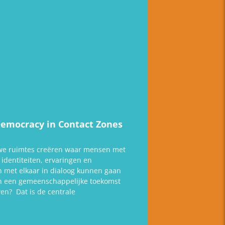
Democracy in Contact Zones
e ruimtes creëren waar mensen met
 identiteiten, ervaringen en
n met elkaar in dialoog kunnen gaan
 een gemeenschappelijke toekomst
n? Dat is de centrale