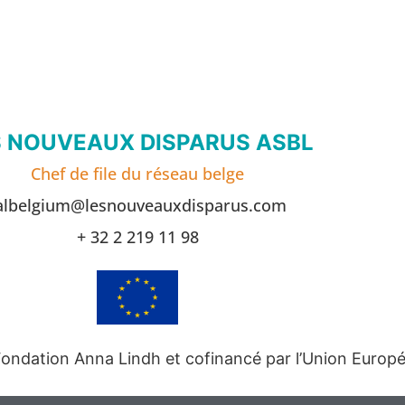
S NOUVEAUX DISPARUS ASBL
Chef de file du réseau belge
albelgium@lesnouveauxdisparus.com
+ 32 2 219 11 98
 Fondation Anna Lindh et cofinancé par l’Union Europ